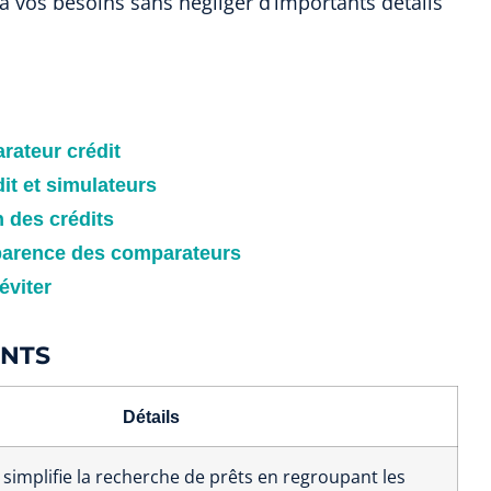
à vos besoins sans négliger d’importants détails
rateur crédit
dit et simulateurs
n des crédits
parence des comparateurs
éviter
ENTS
Détails
implifie la recherche de prêts en regroupant les