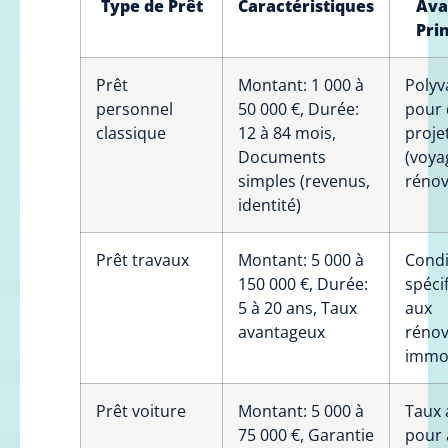
Type de Prêt
Caractéristiques
Ava
Pri
Prêt
Montant: 1 000 à
Polyv
personnel
50 000 €, Durée:
pour 
classique
12 à 84 mois,
proje
Documents
(voya
simples (revenus,
rénov
identité)
Prêt travaux
Montant: 5 000 à
Condi
150 000 €, Durée:
spéci
5 à 20 ans, Taux
aux
avantageux
rénov
immob
Prêt voiture
Montant: 5 000 à
Taux 
75 000 €, Garantie
pour 