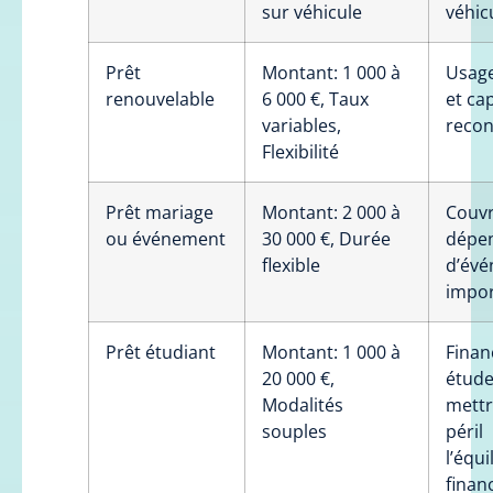
sur véhicule
véhic
Prêt
Montant: 1 000 à
Usage
renouvelable
6 000 €, Taux
et cap
variables,
recon
Flexibilité
Prêt mariage
Montant: 2 000 à
Couv
ou événement
30 000 €, Durée
dépe
flexible
d’év
impor
Prêt étudiant
Montant: 1 000 à
Finan
20 000 €,
étude
Modalités
mettr
souples
péril
l’équi
finan