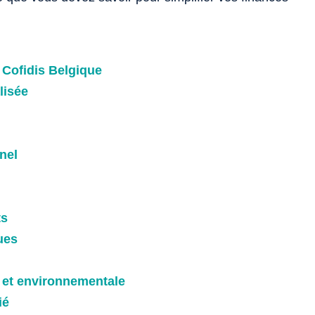
 Cofidis Belgique
lisée
nel
ts
ues
e et environnementale
ié